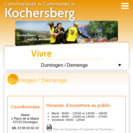
Communauté
Communes
de
du
Kochersberg
Durningen / Dernenge
Du
rningen / Dernenge
Horaires d'ouverture au public
Coordonnées
Mardi : 8h00 – 12h00 et 14h00 – 19h00
Mairie
Jeudi : 8h00 – 12h00 et 14h00 – 17h00
1 Place de la Mairie
Vendredi : 8h00 - 12h00
67270 Durningen
tél.
03 88 69 60 42
Plan de Durningen
/
Cadastre de Durningen