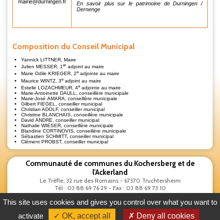
mairie@durningen.fr
En savoir plus sur le patrimoine de Durningen /
Dernenge
Composition du Conseil Municipal
Yannick LITTNER, Maire
er
Julien MESSER, 1
adjoint au maire
e
Marie Odile KRIEGER, 2
adjointe au maire
e
Maurice WINTZ, 3
adjoint au maire
e
Estelle LOZACHMEUR, 4
adjointe au maire
Marie-Antoinette DAULL,
c
onseillère municipale
Marie-José AMARA,
c
onseillère municipale
Gilbert FIEGEL,
c
onseiller municipal
Christian
ADOLF
,
c
onseiller municipal
Christine BLANCHAIS,
c
onseillère municipale
David ANDRE,
c
onseiller municipal
Nathalie WIESER,
c
onseillère municipale
Blandine CORTINOVIS,
c
onseillère municipale
Sébastien SCHMITT,
c
onseiller municipal
Clément PROBST,
c
onseiller municipal
Communauté de communes du Kochersberg et de
l'Ackerland
Le Trèfle, 32 rue des Romains - 67370 Truchtersheim
Tél : 03 88 69 76 29 - Fax : 03 88 69 73 10
Nous
contacter
This site uses cookies and gives you control over what you want to
activate
✓ OK, accept all
✗ Deny all cookies
Extranet
-
Plan du site
-
Mentions légales
-
Politique de confidentialité
-